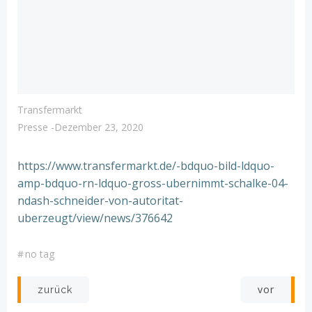
Transfermarkt
Presse
-
Dezember 23, 2020
https://www.transfermarkt.de/-bdquo-bild-ldquo-
amp-bdquo-rn-ldquo-gross-ubernimmt-schalke-04-
ndash-schneider-von-autoritat-
uberzeugt/view/news/376642
#
no tag
Post
Post
vor
zurück