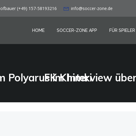
Hofbauer (+49) 157-58193216
info@soccer-zone.de
HOME
SOCCER-ZONE APP
FÜR SPIELER
Akhmat Grozny: Artem Polyarus im Interview über turbulente Saison mit FK Khimki