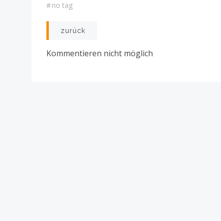
#
no tag
Post
zurück
navigation
Kommentieren nicht möglich