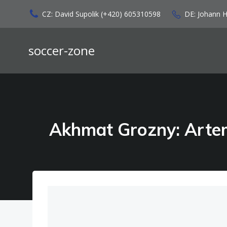
Zum
CZ: David Supolik (+420) 605310598
DE: Johann 
Inhalt
springen
soccer-zone