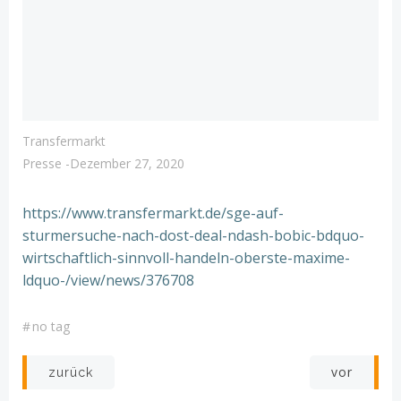
Transfermarkt
Presse
-
Dezember 27, 2020
https://www.transfermarkt.de/sge-auf-
sturmersuche-nach-dost-deal-ndash-bobic-bdquo-
wirtschaftlich-sinnvoll-handeln-oberste-maxime-
ldquo-/view/news/376708
#
no tag
Post
Post
vor
zurück