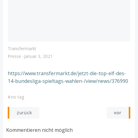
Transfermarkt
Presse
-
Januar 3, 2021
https://www.transfermarkt.de/jetzt-die-top-elf-des-
14-bundesliga-spieltags-wahlen-/view/news/376990
#
no tag
Post
Post
vor
zurück
navigation
navigation
Kommentieren nicht möglich