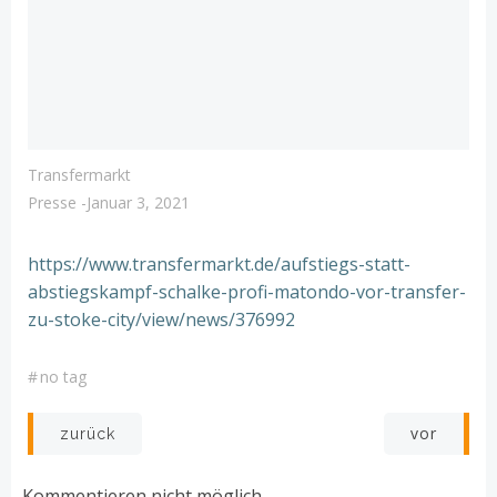
Transfermarkt
Presse
-
Januar 3, 2021
https://www.transfermarkt.de/aufstiegs-statt-
abstiegskampf-schalke-profi-matondo-vor-transfer-
zu-stoke-city/view/news/376992
#
no tag
Post
Post
vor
zurück
navigation
navigation
Kommentieren nicht möglich