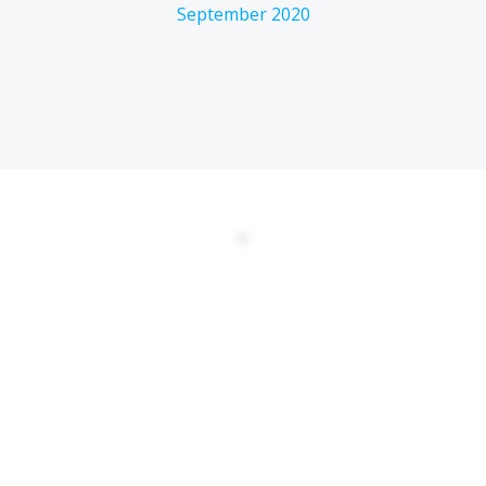
September 2020
DATENSCHUTZERKLÄRUNG
EULA
AGBs
Kontakt