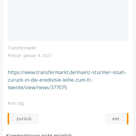
Transfermarkt
Presse
-
Januar 4, 2021
https://www.transfermarkt.de/mainz-sturmer-issah-
zuruck-in-die-eredivisie-leihe-zum-fc-
twente/view/news/377075
#
no tag
Post
Post
vor
zurück
navigation
navigation
Kommentieren nicht möglich