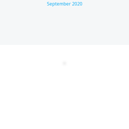
September 2020
DATENSCHUTZERKLÄRUNG
EULA
AGBs
Kontakt