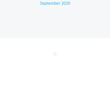
September 2020
DATENSCHUTZERKLÄRUNG
EULA
AGBs
Kontakt