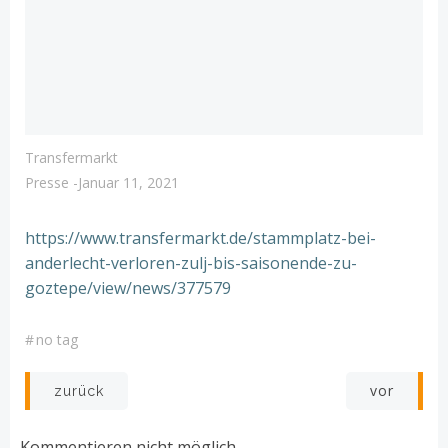
Transfermarkt
Presse
-
Januar 11, 2021
https://www.transfermarkt.de/stammplatz-bei-
anderlecht-verloren-zulj-bis-saisonende-zu-
goztepe/view/news/377579
#
no tag
Post
Post
vor
zurück
navigation
navigation
Kommentieren nicht möglich