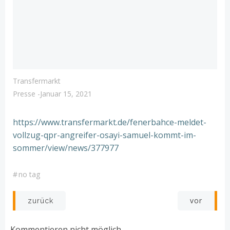
Transfermarkt
Presse
-
Januar 15, 2021
https://www.transfermarkt.de/fenerbahce-meldet-
vollzug-qpr-angreifer-osayi-samuel-kommt-im-
sommer/view/news/377977
#
no tag
Post
Post
vor
zurück
navigation
navigation
Kommentieren nicht möglich