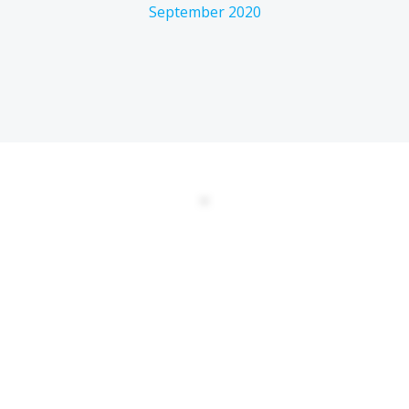
September 2020
DATENSCHUTZERKLÄRUNG
EULA
AGBs
Kontakt