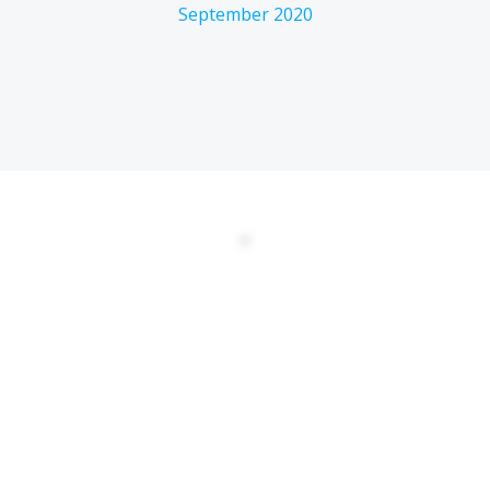
September 2020
DATENSCHUTZERKLÄRUNG
EULA
AGBs
Kontakt