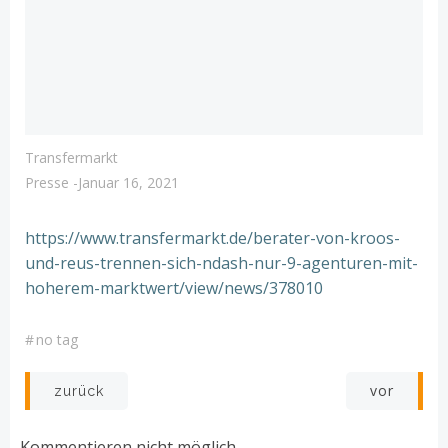
Transfermarkt
Presse
-
Januar 16, 2021
https://www.transfermarkt.de/berater-von-kroos-
und-reus-trennen-sich-ndash-nur-9-agenturen-mit-
hoherem-marktwert/view/news/378010
#
no tag
Post
Post
vor
zurück
navigation
navigation
Kommentieren nicht möglich