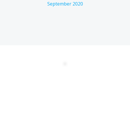
September 2020
DATENSCHUTZERKLÄRUNG
EULA
AGBs
Kontakt