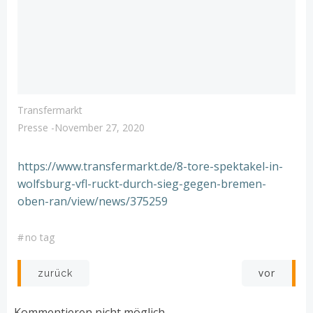
Transfermarkt
Presse
-
November 27, 2020
https://www.transfermarkt.de/8-tore-spektakel-in-
wolfsburg-vfl-ruckt-durch-sieg-gegen-bremen-
oben-ran/view/news/375259
#
no tag
Post
Post
vor
zurück
navigation
navigation
Kommentieren nicht möglich