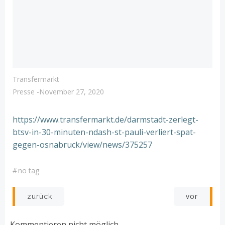
Transfermarkt
Presse
-
November 27, 2020
https://www.transfermarkt.de/darmstadt-zerlegt-
btsv-in-30-minuten-ndash-st-pauli-verliert-spat-
gegen-osnabruck/view/news/375257
#
no tag
Post
Post
vor
zurück
navigation
navigation
Kommentieren nicht möglich