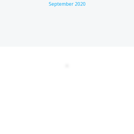
September 2020
DATENSCHUTZERKLÄRUNG
EULA
AGBs
Kontakt